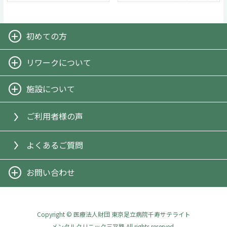
初めての方
-リワークとは
リワークについて
-担当スタッフからのメッセージ
-リワークプログラム
施設について
-リワーク一日の流れ
-施設案内
-ご利用方法
ご利用者様の声
-施設見学のご案内
よくあるご質問
お問い合わせ
-お問い合わせ
-公的支援・お役立ちサイト
Copyright © 医療法人財団 東京足立病院千寿サテライト
メンタルクリニック三叉路 All rights reserved.